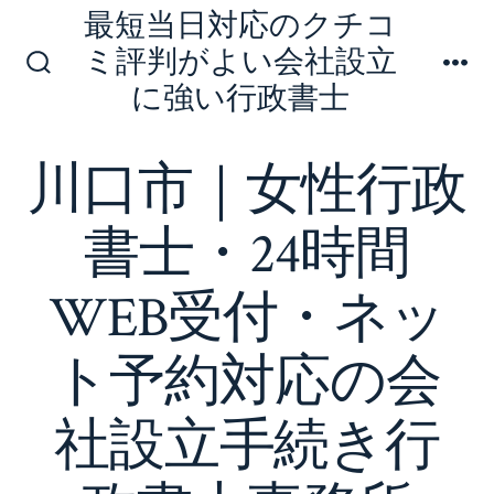
コ
最短当日対応のクチコ
ン
ミ評判がよい会社設立
テ
検
メ
に強い行政書士
索
ニ
ン
切
ュ
り
ー
ツ
川口市｜女性行政
替
へ
え
ス
書士・24時間
キ
ッ
WEB受付・ネッ
プ
ト予約対応の会
社設立手続き行